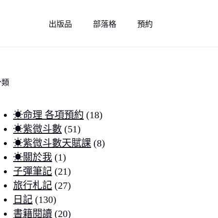
出版品
部落格
預約
分類
☀命理 各項預約
(18)
☀紫微斗數
(51)
☀紫微斗數天賦課
(8)
☀關於我
(1)
子彈筆記
(21)
旅行札記
(27)
日記
(130)
書籍閱讀
(20)