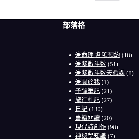
部落格
☀命理 各項預約
(18)
☀紫微斗數
(51)
☀紫微斗數天賦課
(8)
☀關於我
(1)
子彈筆記
(21)
旅行札記
(27)
日記
(130)
書籍閱讀
(20)
現代詩創作
(98)
神秘學知識
(7)