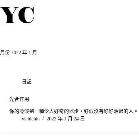
跳
至
主
要
內
容
月份
2022 年 1 月
日記
光合作用
你的冷淡到一種令人好奇的地步，好似沒有好好活過的人。
yichichiu
2022 年 1 月 24 日