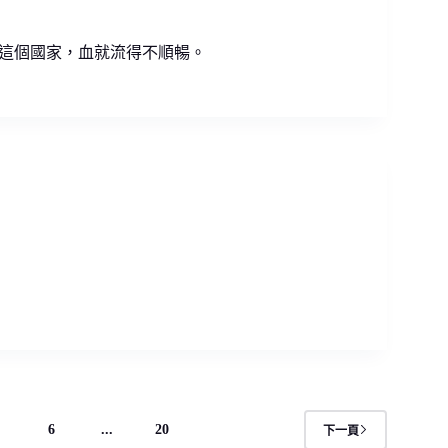
這個國家，血就流得不順暢。
5
6
...
20
下一頁