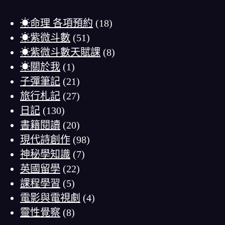
☀命理 各項預約
(18)
☀紫微斗數
(51)
☀紫微斗數天賦課
(8)
☀關於我
(1)
子彈筆記
(21)
旅行札記
(27)
日記
(130)
書籍閱讀
(20)
現代詩創作
(98)
神秘學知識
(7)
英國留學
(22)
課程學習
(5)
電影與電視劇
(4)
靈性覺察
(8)