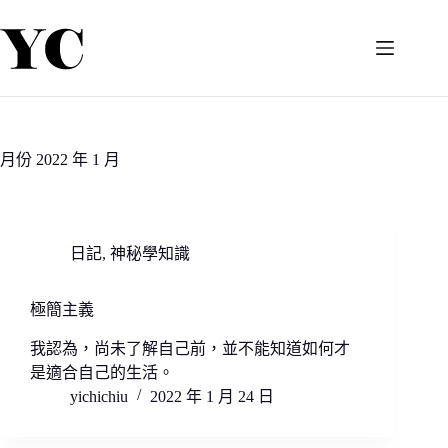
跳
至
主
要
內
容
月份
2022 年 1 月
日記
,
神秘學知識
極簡主義
我認為，尚未了解自己前，並不能知道如何才
是適合自己的生活。
yichichiu
2022 年 1 月 24 日