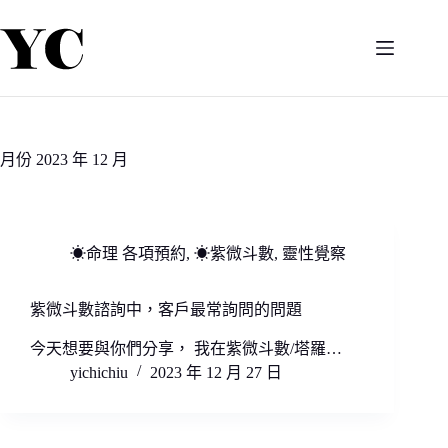
跳
至
主
要
內
容
月份
2023 年 12 月
☀命理 各項預約
,
☀紫微斗數
,
靈性覺察
紫微斗數諮詢中，客戶最常詢問的問題
今天想要與你們分享， 我在紫微斗數/塔羅…
yichichiu
2023 年 12 月 27 日