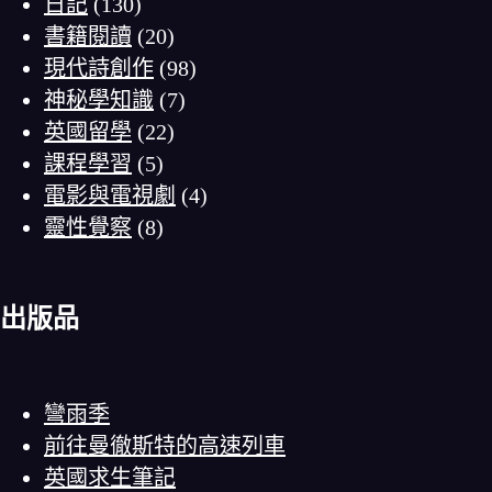
日記
(130)
書籍閱讀
(20)
現代詩創作
(98)
神秘學知識
(7)
英國留學
(22)
課程學習
(5)
電影與電視劇
(4)
靈性覺察
(8)
出版品
彎雨季
前往曼徹斯特的高速列車
英國求生筆記