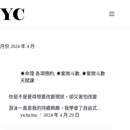
跳
至
主
要
內
容
月份
2024 年 4 月
☀命理 各項預約
,
☀紫微斗數
,
☀紫微斗數
天賦課
你是不是覺得想要改變現狀，卻又害怕改變
游泳一直是我的持續興趣，我學會了自由式…
yichichiu
2024 年 4 月 29 日