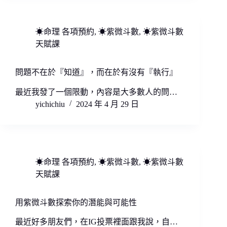
☀命理 各項預約
,
☀紫微斗數
,
☀紫微斗數
天賦課
問題不在於『知道』，而在於有沒有『執行』
最近我發了一個限動，內容是大多數人的問…
yichichiu
2024 年 4 月 29 日
☀命理 各項預約
,
☀紫微斗數
,
☀紫微斗數
天賦課
用紫微斗數探索你的潛能與可能性
最近好多朋友們，在IG投票裡面跟我說，自…