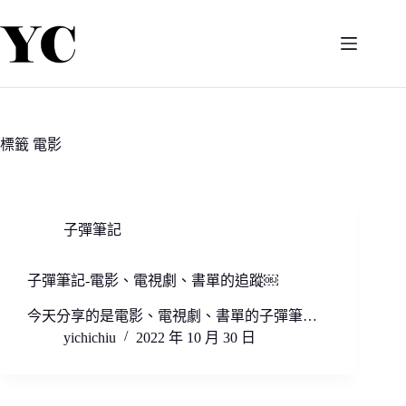
跳
至
主
要
內
容
標籤
電影
子彈筆記
子彈筆記-電影、電視劇、書單的追蹤￼
今天分享的是電影、電視劇、書單的子彈筆…
yichichiu
2022 年 10 月 30 日