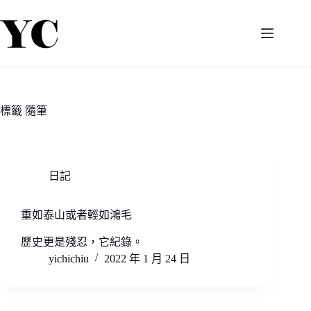
跳
至
主
要
內
容
標籤
隨筆
日記
重如泰山或者輕如鴻毛
歷史更是殘忍，它紀錄。
yichichiu
2022 年 1 月 24 日