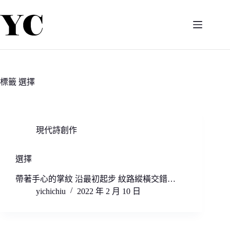
跳
至
主
要
內
容
標籤
選擇
現代詩創作
選擇
帶著手心的掌紋 沿最初起步 紋路縱橫交錯…
yichichiu
2022 年 2 月 10 日