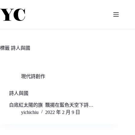
跳
至
主
要
內
容
標籤
詩人與國
現代詩創作
詩人與國
白底紅太陽的旗 飄揚在藍色天空下詩…
yichichiu
2022 年 2 月 9 日