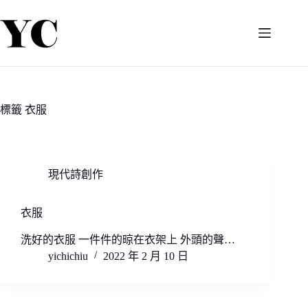
跳
至
主
要
內
容
標籤
衣服
現代詩創作
衣服
洗好的衣服 一件件的晾在衣架上 外頭的聲…
yichichiu
2022 年 2 月 10 日