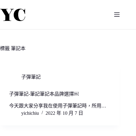
跳
至
主
要
內
容
標籤
筆記本
子彈筆記
子彈筆記-筆記筆記本品牌選擇￼
今天跟大家分享我在使用子彈筆記時，所用…
yichichiu
2022 年 10 月 7 日