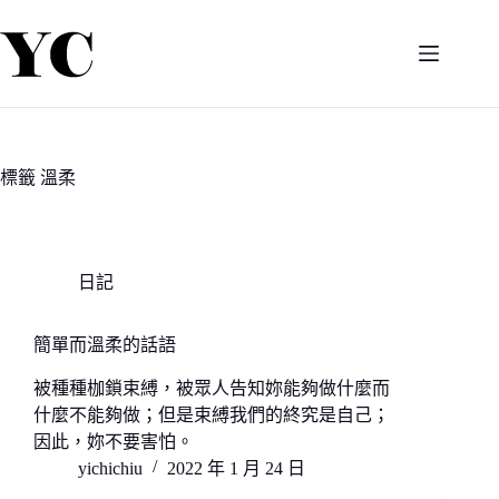
跳
至
主
要
內
容
標籤
溫柔
日記
簡單而溫柔的話語
被種種枷鎖束縛，被眾人告知妳能夠做什麼而
什麼不能夠做；但是束縛我們的終究是自己；
因此，妳不要害怕。
yichichiu
2022 年 1 月 24 日