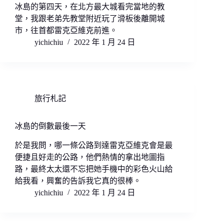
冰島的第四天，在北方最大城看完當地的教
堂，我跟老弟先教堂附近玩了滑板後離開城
市，往首都雷克亞維克前進。
yichichiu
2022 年 1 月 24 日
旅行札記
冰島的倒數最後一天
於是我問，哪一條公路到達雷克亞維克會是最
便捷且好走的公路，他們熱情的拿出地圖指
路，最終太太還不忘把她手機中的彩色火山給
給我看，興奮的告訴我它真的很棒。
yichichiu
2022 年 1 月 24 日