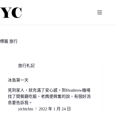
跳
至
主
要
內
容
標籤
旅行
旅行札記
冰島第一天
見到家人，就充滿了安心感。到Heathrow機場
找了間餐廳吃飯，老媽便興奮的說，有個好消
息要告訴我。
yichichiu
2022 年 1 月 24 日