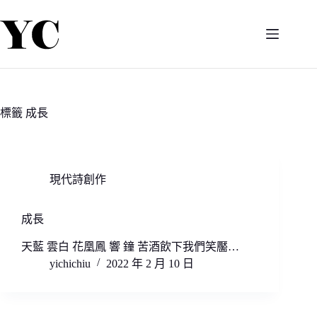
跳
至
主
要
內
容
標籤
成長
現代詩創作
成長
天藍 雲白 花凰鳳 響 鐘 苦酒飲下我們笑靨…
yichichiu
2022 年 2 月 10 日