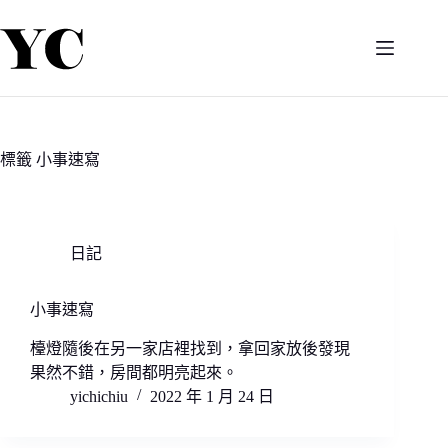
跳
至
主
要
內
容
標籤
小事速寫
日記
小事速寫
檯燈隨後在另一家店裡找到，拿回家放後發現
果然不錯，房間都明亮起來。
yichichiu
2022 年 1 月 24 日