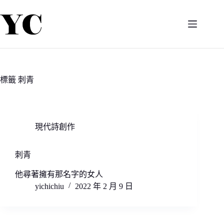
跳
至
主
要
內
容
標籤
刺青
現代詩創作
刺青
他尋著擁有那名字的女人
yichichiu
2022 年 2 月 9 日