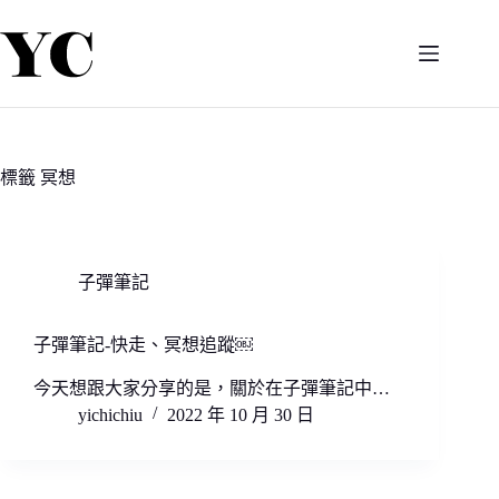
跳
至
主
要
內
容
標籤
冥想
子彈筆記
子彈筆記-快走、冥想追蹤￼
今天想跟大家分享的是，關於在子彈筆記中…
yichichiu
2022 年 10 月 30 日