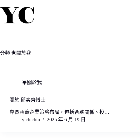
跳
至
主
要
內
容
分類
☀關於我
☀關於我
關於 邱奕齊博士
專長涵蓋企業策略布局，包括合夥關係、投…
yichichiu
2025 年 6 月 19 日