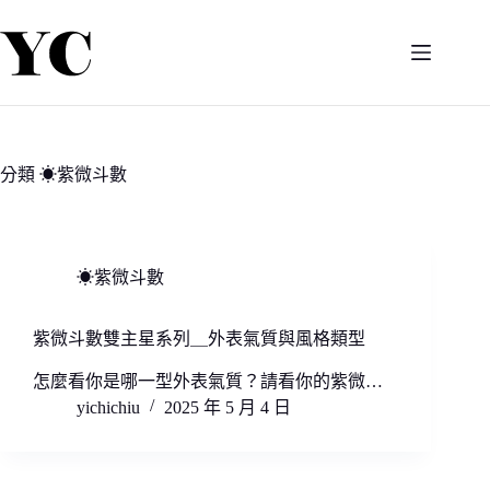
跳
至
主
要
內
容
分類
☀紫微斗數
☀紫微斗數
紫微斗數雙主星系列＿外表氣質與風格類型
怎麼看你是哪一型外表氣質？請看你的紫微…
yichichiu
2025 年 5 月 4 日