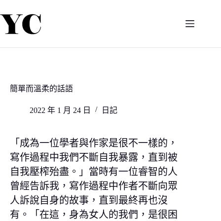
跳
至
主
要
內
容
簡單而溫柔的話語
2022 年 1 月 24 日
日記
「成為一位學者與作家是很不一樣的，
寫作過程中我們不斷自我暴露，直到被
自我壓榨殆盡。」當時有一位睿智的人
曾經告訴我，寫作過程中作者不斷向眾
人訴說自身的故事，直到最終再也沒
有。「在這，身為女人的我們，是很困