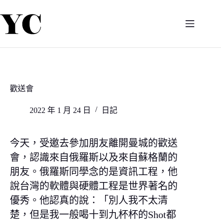
跳
至
主
要
內
容
歡送會
2022 年 1 月 24 日
日記
今天，受邀去參加朋友離開曼城的歡送
會，認識來自俄羅斯以及來自蘇格蘭的
朋友。俄羅斯同學念的是資訊工程，他
說台灣的軟體與硬體工程是世界著名的
優秀。他認真的說：「別人我不太清
楚，但是我一般喝十到九杯杯的Shot都