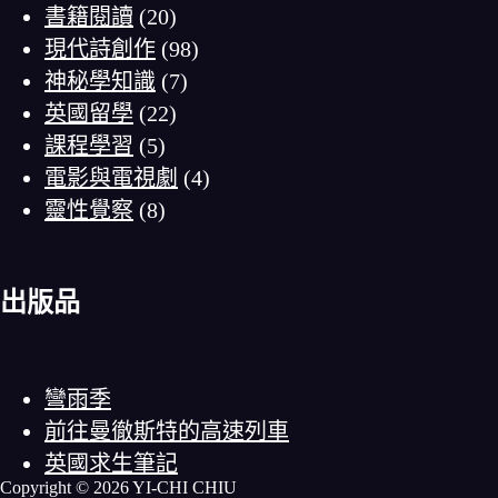
書籍閱讀
(20)
現代詩創作
(98)
神秘學知識
(7)
英國留學
(22)
課程學習
(5)
電影與電視劇
(4)
靈性覺察
(8)
出版品
彎雨季
前往曼徹斯特的高速列車
英國求生筆記
Copyright © 2026 YI-CHI CHIU