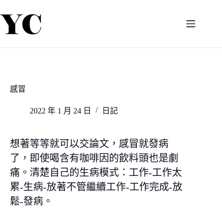
跳
至
主
要
內
容
感冒
2022 年 1 月 24 日
日記
想著等等就可以交論文，感冒就發病
了，即使喝含有咖啡因的飲料頭也是劇
痛。清楚自己的生病模式：工作-工作太
累-生病-放著不管繼續工作-工作完成-放
鬆-發病。