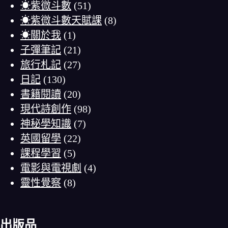
☀紫微斗數
(51)
☀紫微斗數天賦課
(8)
☀關於我
(1)
子彈筆記
(21)
旅行札記
(27)
日記
(130)
書籍閱讀
(20)
現代詩創作
(98)
神秘學知識
(7)
英國留學
(22)
課程學習
(5)
電影與電視劇
(4)
靈性覺察
(8)
出版品