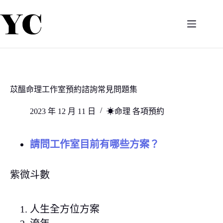
跳
至
主
要
內
容
苡醞命理工作室預約諮詢常見問題集
2023 年 12 月 11 日
☀命理 各項預約
請問工作室目前有哪些方案？
紫微斗數
人生全方位方案