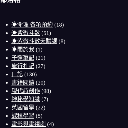
☀命理 各項預約
(18)
☀紫微斗數
(51)
☀紫微斗數天賦課
(8)
☀關於我
(1)
子彈筆記
(21)
旅行札記
(27)
日記
(130)
書籍閱讀
(20)
現代詩創作
(98)
神秘學知識
(7)
英國留學
(22)
課程學習
(5)
電影與電視劇
(4)