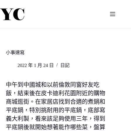
跳
至
主
要
內
容
小事速寫
2022 年 1 月 24 日
日記
中午到中國城和以前倫敦同窗好友吃
飯，結束後在皮卡迪利花園附近的購物
商城逛街。在家居店找到合適的煮鍋和
平底鍋，特別挑耐用的平底鍋，底部寫
義大利製，看來該足夠使用三年，得到
平底鍋後就開始想著能作哪些菜，盤算