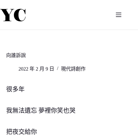
跳
至
主
要
內
容
向誰訴說
2022 年 2 月 9 日
現代詩創作
很多年
我無法遺忘 夢裡你笑也哭
把夜交給你