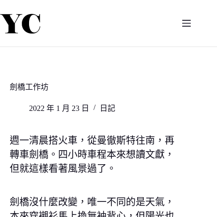
跳
至
主
要
內
容
劍橋工作坊
2022 年 1 月 23 日
日記
週一清晨搭火車，從曼徹斯特往南，再
轉車劍橋。四小時車程本來想讀文獻，
但就這樣看著風景過了。
劍橋沒什麼改變，唯一不同的是天氣，
本來穿襯衫馬上換無袖背心，但陽光也