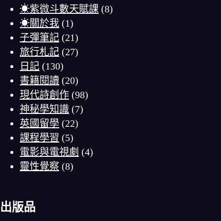
☀紫微斗數天賦課
(8)
☀關於我
(1)
子彈筆記
(21)
旅行札記
(27)
日記
(130)
書籍閱讀
(20)
現代詩創作
(98)
神秘學知識
(7)
英國留學
(22)
課程學習
(5)
電影與電視劇
(4)
靈性覺察
(8)
出版品