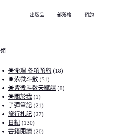
出版品
部落格
預約
分類
☀命理 各項預約
(18)
☀紫微斗數
(51)
☀紫微斗數天賦課
(8)
☀關於我
(1)
子彈筆記
(21)
旅行札記
(27)
日記
(130)
書籍閱讀
(20)