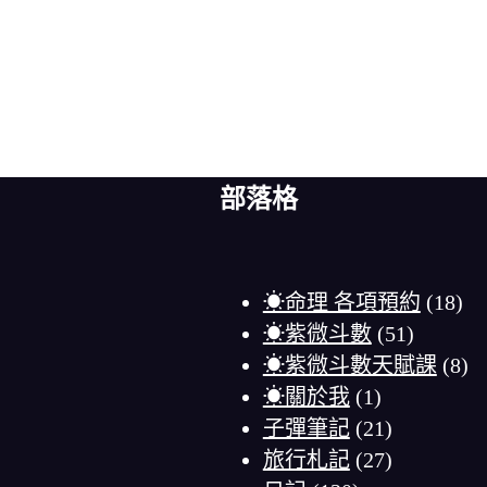
部落格
☀命理 各項預約
(18)
☀紫微斗數
(51)
☀紫微斗數天賦課
(8)
☀關於我
(1)
子彈筆記
(21)
旅行札記
(27)