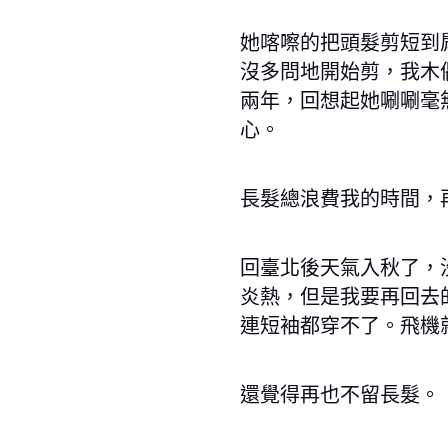
她喀嚓的把頭髮剪短到
沒多問地開始剪，我木
兩年，回想起她唰唰毫
心。
長髮總浪費我的時間，
回臺北後天氣入秋了，
炎熱，但是我要再回去
連短袖都穿不了。飛機
還覺得再也不留長髮。