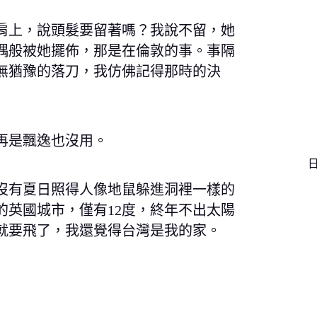
肩上，說頭髮要留著嗎？我說不留，她
偶般被她擺佈，那是在倫敦的事。事隔
無猶豫的落刀，我仿佛記得那時的決
再是飄逸也沒用。
沒有夏日照得人像地鼠躲進洞裡一樣的
的英國城市，僅有12度，終年不出太陽
就要飛了，我還覺得台灣是我的家。