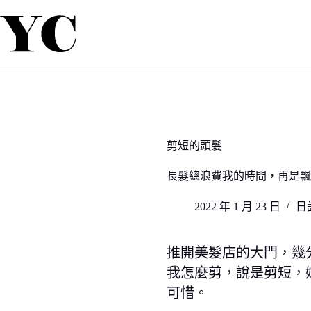
跳
至
主
要
內
容
剪短的頭髮
長髮總浪費我的時間，再是飄
2022 年 1 月 23 日
日
推開美髮店的大門，幾
我怎麼剪，說是剪短，
可惜。