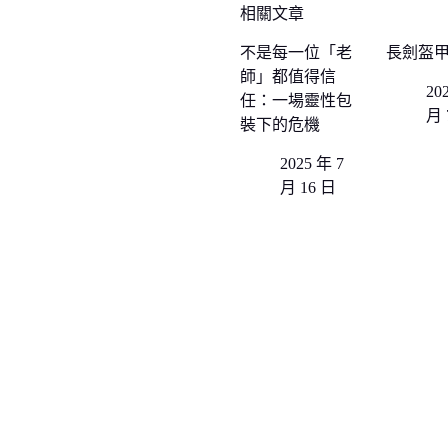
相關文章
不是每一位「老
長劍盔
師」都值得信
20
任：一場靈性包
月 
裝下的危機
2025 年 7
月 16 日