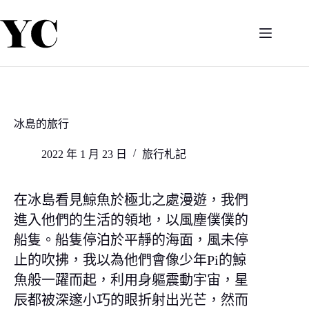
跳
至
主
要
內
容
冰島的旅行
2022 年 1 月 23 日
旅行札記
在冰島看見鯨魚於極北之處漫遊，我們
進入他們的生活的領地，以風塵僕僕的
船隻。船隻停泊於平靜的海面，風未停
止的吹拂，我以為他們會像少年Pi的鯨
魚般一躍而起，利用身軀震動宇宙，星
辰都被深邃小巧的眼折射出光芒，然而