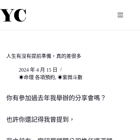
跳
至
主
要
內
容
人生有沒有提前準備，真的差很多
2024 年 4 月 15 日
☀命理 各項預約
,
☀紫微斗數
你有參加過去年我舉辦的分享會嗎？
也許你還記得我曾提到，