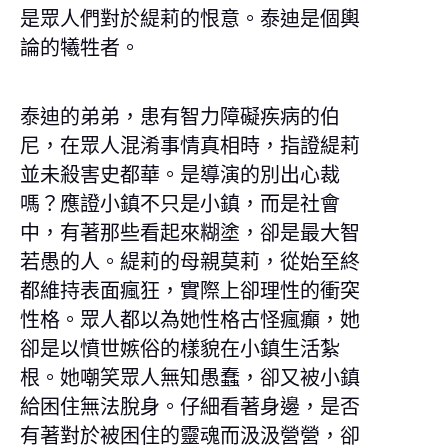
是眾人們對於緹莉的恨意。泰迪是個輿
論的犧牲者。
泰迪的弟弟，患有智力障礙疾病的伯
尼，在眾人混淆事情真相時，指證緹莉
並未殺害史都華。是導演的別出心裁
嗎？應證小鎮不只是小鎮，而是社會
中，有著那些看起來糊塗，卻是最大智
若愚的人。緹莉的母親莫莉，從始至終
都維持表面瘋狂，實際上卻理性的衝突
性格。眾人都以為她性格古怪瘋癲，她
卻是以憤世嫉俗的樣貌在小鎮生活紮
根。她嘲笑眾人無知愚蠢，卻又被小鎮
給困住無法脫身。仔細看著身邊，是否
有著對於被困住的靈魂而汲汲營營，卻