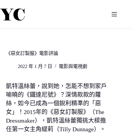
跳
至
主
要
內
容
《惡女訂製服》電影評論
2022 年 1 月 7 日
電影與電視劇
凱特溫絲蕾
，說到她，怎能不想到家戶
喻曉的《
鐵達尼號
》？深情款款的蘿
絲，如今已成為一個銳利精準的「惡
女」！2015年的《
惡女訂製服
》（
The
Dressmaker
），凱特溫絲蕾獨挑大樑擔
任第一女主角緹莉（Tilly Dunnage）。