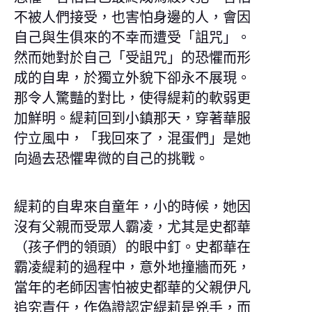
不被人們接受，也害怕身邊的人，會因
自己與生俱來的不幸而遭受「詛咒」。
然而她對於自己「受詛咒」的恐懼而形
成的自卑，於獨立外貌下卻永不展現。
那令人驚豔的對比，使得緹莉的軟弱更
加鮮明。緹莉回到小鎮那天，穿著華服
佇立風中，「我回來了，混蛋們」是她
向過去恐懼卑微的自己的挑戰。
緹莉的自卑來自童年，小的時候，她因
沒有父親而受眾人霸凌，尤其是史都華
（孩子們的領頭）的眼中釘。史都華在
霸凌緹莉的過程中，意外地撞牆而死，
當年的老師因害怕被史都華的父親伊凡
追究責任，作偽證認定緹莉是兇手，而