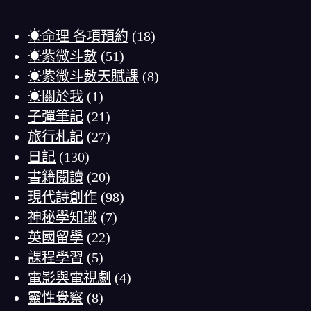
☀命理 各項預約
(18)
☀紫微斗數
(51)
☀紫微斗數天賦課
(8)
☀關於我
(1)
子彈筆記
(21)
旅行札記
(27)
日記
(130)
書籍閱讀
(20)
現代詩創作
(98)
神秘學知識
(7)
英國留學
(22)
課程學習
(5)
電影與電視劇
(4)
靈性覺察
(8)